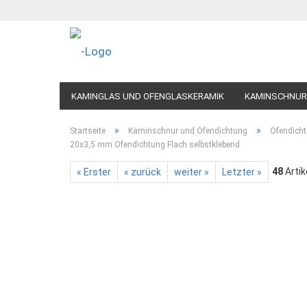
KAMINGLAS UND OFENGLASKERAMIK
KAMINSCHNUR
»
»
Startseite
Kaminschnur und Ofendichtung
Ofendicht
20x3,5 mm Ofendichtung Flach selbstklebend
48
Artik
« Erster
« zurück
weiter »
Letzter »