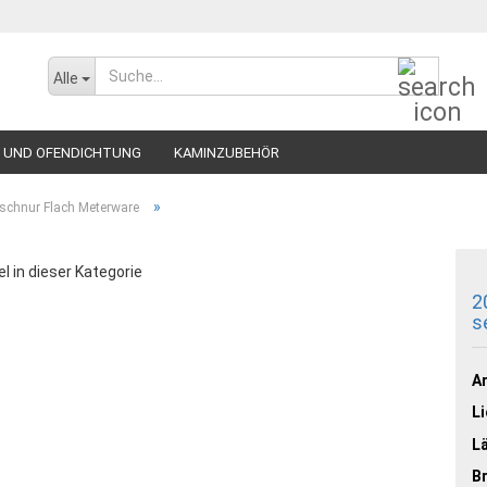
Suche..
Alle
 UND OFENDICHTUNG
KAMINZUBEHÖR
»
schnur Flach Meterware
el in dieser Kategorie
2
s
Ar
Li
L
Br