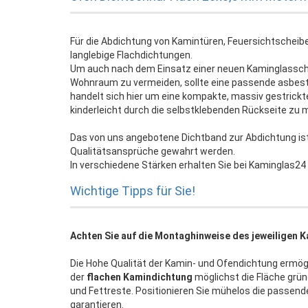
Für die Abdichtung von Kamintüren, Feuersichtscheib
langlebige Flachdichtungen.
Um auch nach dem Einsatz einer neuen Kaminglassc
Wohnraum zu vermeiden, sollte eine passende asbestf
handelt sich hier um eine kompakte, massiv gestrickt
kinderleicht durch die selbstklebenden Rückseite zu m
Das von uns angebotene Dichtband zur Abdichtung ist i
Qualitätsansprüche gewahrt werden.
In verschiedene Stärken erhalten Sie bei Kaminglas24
Wichtige Tipps für Sie!
Achten Sie auf die Montaghinweise des jeweiligen K
Die Hohe Qualität der Kamin- und Ofendichtung ermög
der
flachen Kamindichtung
möglichst die Fläche gründ
und Fettreste. Positionieren Sie mühelos die passen
garantieren.