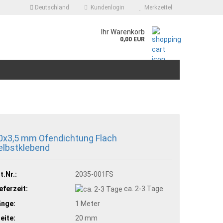
Deutschland
Kundenlogin
Merkzettel
.
Ihr Warenkorb
0,00 EUR
0x3,5 mm Ofendichtung Flach
elbstklebend
t.Nr.:
2035-001FS
eferzeit:
ca. 2-3 Tage
änge:
1 Meter
eite:
20 mm