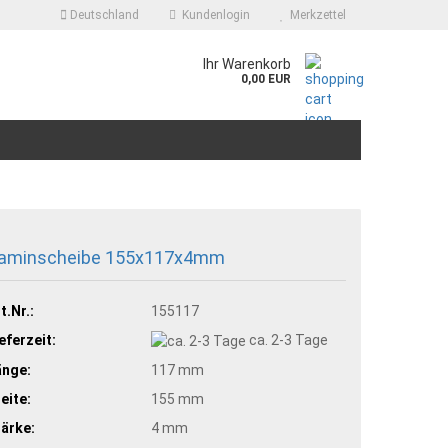
Deutschland
Kundenlogin
Merkzettel
.
Ihr Warenkorb
0,00 EUR
aminscheibe 155x117x4mm
t.Nr.:
155117
eferzeit:
ca. 2-3 Tage
änge:
117 mm
eite:
155 mm
ärke:
4 mm