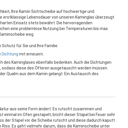
hkeit, Ihre Kamin Sichtscheibe auf hochwertige und
e erstklassige Lebensdauer von unseren Kaminglas überzeugt
m harten Einsatz stets bewährt. Die hervorragenden
chen eine problemlose Nutzung bei Temperaturen bis max.
r Kaminscheibe weg.
Schutz für Sie und Ihre Familie.
e
Dichtung
mit erneuern.
ch des Kaminglases ebenfalls bedenken. Auch die Dichtungen
, sodass diese des Öfteren ausgetauscht werden müssen.
oder Qualm aus dem Kamin gelangt. Ein Austausch des
n Natur aus seine Form ändert. Es rutscht zusammen und
st einmal im Ofen gestapelt, bricht dieser Stapel bei Feuer sehr
s der Stapel vor die Scheibe rutscht und diese dadurch kaputt
n Riss. Es geht vielmehr darum, dass die Kaminscheibe unter