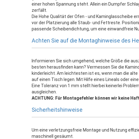
einer hohen Spannung steht. Allein ein Dumpfer Schl
zerfällt.
Die Hohe Qualität der Ofen - und Kaminglasscheibe er
vor der Platzierung alle Staub- und Fettreste. Positi
passende Scheibendichtung, um eine einwandfreie Nu
Achten Sie auf die Montaghinweise des Her
Informieren Sie sich umgehend, welche Größe die au
besten herausfinden kann? Vermessen Sie die Kamin
kinderleicht. Am leichtesten ist es, wenn man die al
auf einen Tisch legen. Mit Hilfe eines Lineals oder e
Eine Toleranz von 1 mm stellt hierbei keinerlei Probl
ausgleichen.
ACHTUNG: Für Montagefehler können wir keine Haf
Sicherheitshinweise
Um eine verletzungsfreie Montage und Nutzung effizi
maschinell gesäumt.