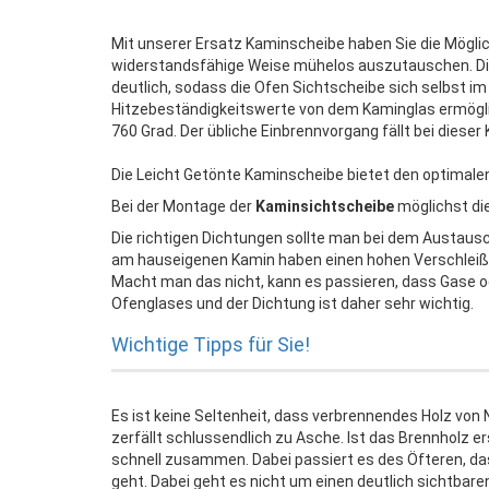
Mit unserer Ersatz Kaminscheibe haben Sie die Möglic
widerstandsfähige Weise mühelos auszutauschen. Di
deutlich, sodass die Ofen Sichtscheibe sich selbst i
Hitzebeständigkeitswerte von dem Kaminglas ermögli
760 Grad. Der übliche Einbrennvorgang fällt bei diese
Die Leicht Getönte Kaminscheibe bietet den optimalen 
Bei der Montage der
Kaminsichtscheibe
möglichst di
Die richtigen Dichtungen sollte man bei dem Austaus
am hauseigenen Kamin haben einen hohen Verschleiß
Macht man das nicht, kann es passieren, dass Gase 
Ofenglases und der Dichtung ist daher sehr wichtig.
Wichtige Tipps für Sie!
Es ist keine Seltenheit, dass verbrennendes Holz vo
zerfällt schlussendlich zu Asche. Ist das Brennholz er
schnell zusammen. Dabei passiert es des Öfteren, das
geht. Dabei geht es nicht um einen deutlich sichtbare