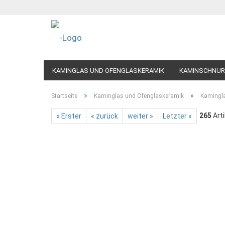
KAMINGLAS UND OFENGLASKERAMIK
KAMINSCHNUR
»
»
Startseite
Kaminglas und Ofenglaskeramik
Kamingl
265
Arti
« Erster
« zurück
weiter »
Letzter »