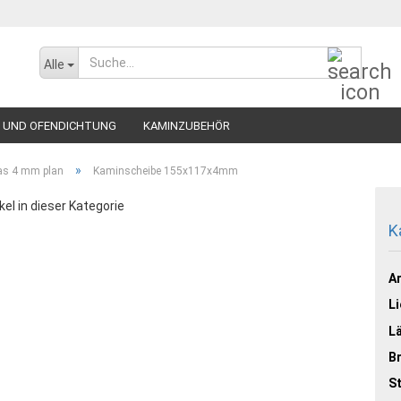
Suche..
Alle
 UND OFENDICHTUNG
KAMINZUBEHÖR
»
as 4 mm plan
Kaminscheibe 155x117x4mm
kel in dieser Kategorie
K
Ar
Li
L
Br
St