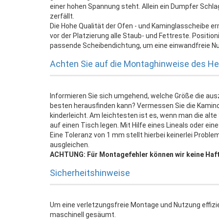
einer hohen Spannung steht. Allein ein Dumpfer Schl
zerfällt.
Die Hohe Qualität der Ofen - und Kaminglasscheibe er
vor der Platzierung alle Staub- und Fettreste. Positi
passende Scheibendichtung, um eine einwandfreie Nu
Achten Sie auf die Montaghinweise des Her
Informieren Sie sich umgehend, welche Größe die au
besten herausfinden kann? Vermessen Sie die Kamin
kinderleicht. Am leichtesten ist es, wenn man die al
auf einen Tisch legen. Mit Hilfe eines Lineals oder e
Eine Toleranz von 1 mm stellt hierbei keinerlei Probl
ausgleichen.
ACHTUNG: Für Montagefehler können wir keine Haf
Sicherheitshinweise
Um eine verletzungsfreie Montage und Nutzung effizi
maschinell gesäumt.