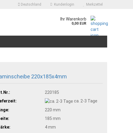
Deutschland
Kundenlogin
Merkzettel
.
Ihr Warenkorb
0,00 EUR
aminscheibe 220x185x4mm
t.Nr.:
220185
eferzeit:
ca. 2-3 Tage
änge:
220 mm
eite:
185 mm
ärke:
4 mm