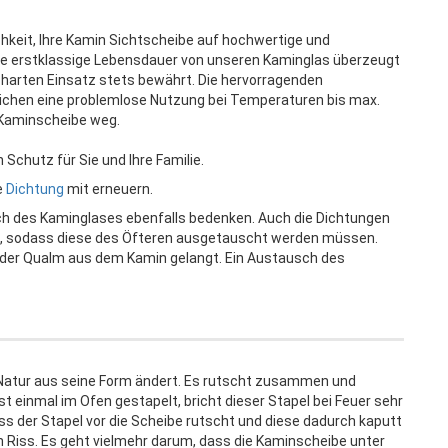
hkeit, Ihre Kamin Sichtscheibe auf hochwertige und
e erstklassige Lebensdauer von unseren Kaminglas überzeugt
m harten Einsatz stets bewährt. Die hervorragenden
chen eine problemlose Nutzung bei Temperaturen bis max.
r Kaminscheibe weg.
Schutz für Sie und Ihre Familie.
e
Dichtung
mit erneuern.
ch des Kaminglases ebenfalls bedenken. Auch die Dichtungen
, sodass diese des Öfteren ausgetauscht werden müssen.
oder Qualm aus dem Kamin gelangt. Ein Austausch des
n Natur aus seine Form ändert. Es rutscht zusammen und
st einmal im Ofen gestapelt, bricht dieser Stapel bei Feuer sehr
s der Stapel vor die Scheibe rutscht und diese dadurch kaputt
n Riss. Es geht vielmehr darum, dass die Kaminscheibe unter