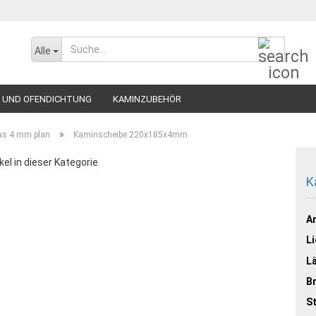
Suche..
Alle
 UND OFENDICHTUNG
KAMINZUBEHÖR
»
as 4 mm plan
Kaminscheibe 220x185x4mm
kel in dieser Kategorie
K
Ar
Li
L
Br
St