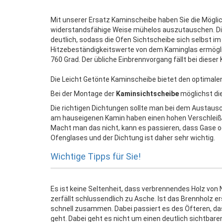
Mit unserer Ersatz Kaminscheibe haben Sie die Möglic
widerstandsfähige Weise mühelos auszutauschen. Di
deutlich, sodass die Ofen Sichtscheibe sich selbst i
Hitzebeständigkeitswerte von dem Kaminglas ermögli
760 Grad. Der übliche Einbrennvorgang fällt bei diese
Die Leicht Getönte Kaminscheibe bietet den optimalen 
Bei der Montage der
Kaminsichtscheibe
möglichst di
Die richtigen Dichtungen sollte man bei dem Austaus
am hauseigenen Kamin haben einen hohen Verschleiß
Macht man das nicht, kann es passieren, dass Gase 
Ofenglases und der Dichtung ist daher sehr wichtig.
Wichtige Tipps für Sie!
Es ist keine Seltenheit, dass verbrennendes Holz vo
zerfällt schlussendlich zu Asche. Ist das Brennholz er
schnell zusammen. Dabei passiert es des Öfteren, das
geht. Dabei geht es nicht um einen deutlich sichtbare