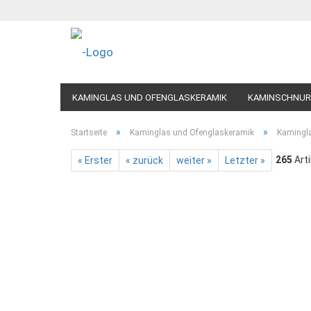
KAMINGLAS UND OFENGLASKERAMIK
KAMINSCHNUR
»
»
Startseite
Kaminglas und Ofenglaskeramik
Kamingl
265
Arti
« Erster
« zurück
weiter »
Letzter »