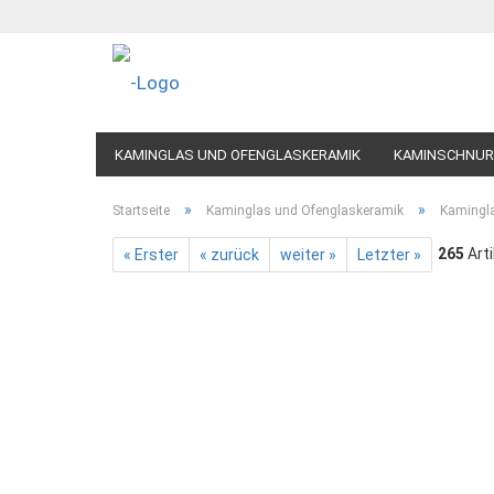
KAMINGLAS UND OFENGLASKERAMIK
KAMINSCHNUR
»
»
Startseite
Kaminglas und Ofenglaskeramik
Kamingl
265
Arti
« Erster
« zurück
weiter »
Letzter »