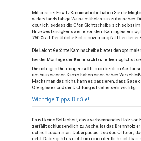
Mit unserer Ersatz Kaminscheibe haben Sie die Möglic
widerstandsfähige Weise mühelos auszutauschen. Di
deutlich, sodass die Ofen Sichtscheibe sich selbst i
Hitzebeständigkeitswerte von dem Kaminglas ermögli
760 Grad. Der übliche Einbrennvorgang fällt bei diese
Die Leicht Getönte Kaminscheibe bietet den optimalen 
Bei der Montage der
Kaminsichtscheibe
möglichst di
Die richtigen Dichtungen sollte man bei dem Austaus
am hauseigenen Kamin haben einen hohen Verschleiß
Macht man das nicht, kann es passieren, dass Gase 
Ofenglases und der Dichtung ist daher sehr wichtig.
Wichtige Tipps für Sie!
Es ist keine Seltenheit, dass verbrennendes Holz vo
zerfällt schlussendlich zu Asche. Ist das Brennholz er
schnell zusammen. Dabei passiert es des Öfteren, das
geht. Dabei geht es nicht um einen deutlich sichtbare