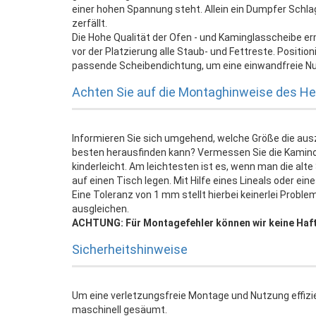
einer hohen Spannung steht. Allein ein Dumpfer Schl
zerfällt.
Die Hohe Qualität der Ofen - und Kaminglasscheibe er
vor der Platzierung alle Staub- und Fettreste. Positi
passende Scheibendichtung, um eine einwandfreie Nu
Achten Sie auf die Montaghinweise des Her
Informieren Sie sich umgehend, welche Größe die au
besten herausfinden kann? Vermessen Sie die Kamin
kinderleicht. Am leichtesten ist es, wenn man die al
auf einen Tisch legen. Mit Hilfe eines Lineals oder e
Eine Toleranz von 1 mm stellt hierbei keinerlei Probl
ausgleichen.
ACHTUNG: Für Montagefehler können wir keine Haf
Sicherheitshinweise
Um eine verletzungsfreie Montage und Nutzung effizi
maschinell gesäumt.