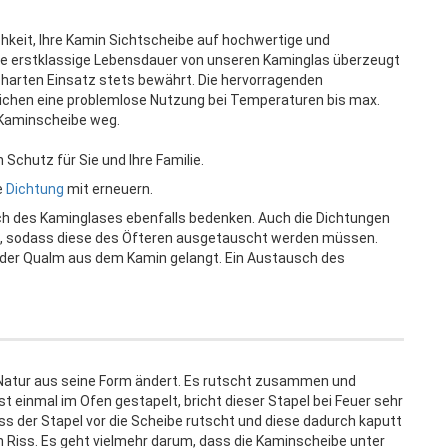
hkeit, Ihre Kamin Sichtscheibe auf hochwertige und
e erstklassige Lebensdauer von unseren Kaminglas überzeugt
m harten Einsatz stets bewährt. Die hervorragenden
chen eine problemlose Nutzung bei Temperaturen bis max.
r Kaminscheibe weg.
Schutz für Sie und Ihre Familie.
e
Dichtung
mit erneuern.
ch des Kaminglases ebenfalls bedenken. Auch die Dichtungen
, sodass diese des Öfteren ausgetauscht werden müssen.
oder Qualm aus dem Kamin gelangt. Ein Austausch des
n Natur aus seine Form ändert. Es rutscht zusammen und
st einmal im Ofen gestapelt, bricht dieser Stapel bei Feuer sehr
s der Stapel vor die Scheibe rutscht und diese dadurch kaputt
n Riss. Es geht vielmehr darum, dass die Kaminscheibe unter