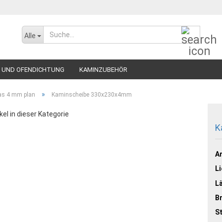
Suche..
Alle
 UND OFENDICHTUNG
KAMINZUBEHÖR
»
as 4 mm plan
Kaminscheibe 330x230x4mm
kel in dieser Kategorie
K
Ar
Li
L
Br
St