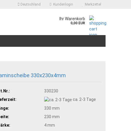
Deutschland
Kundenlogin
Merkzettel
.
Ihr Warenkorb
0,00 EUR
aminscheibe 330x230x4mm
t.Nr.:
330230
eferzeit:
ca. 2-3 Tage
änge:
330 mm
eite:
230 mm
ärke:
4 mm