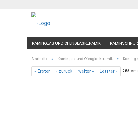
KAMINGLAS UND OFENGLASKERAMIK
KAMINSCHNUR
»
»
Startseite
Kaminglas und Ofenglaskeramik
Kamingl
265
Arti
« Erster
« zurück
weiter »
Letzter »