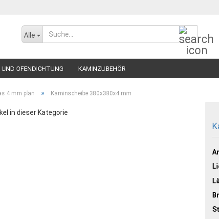
Suche..
Alle
 UND OFENDICHTUNG
KAMINZUBEHÖR
»
as 4 mm plan
Kaminscheibe 380x380x4 mm
kel in dieser Kategorie
K
Ar
Li
L
Br
St