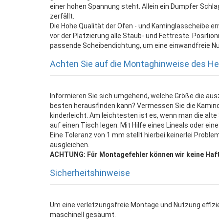
einer hohen Spannung steht. Allein ein Dumpfer Schl
zerfällt.
Die Hohe Qualität der Ofen - und Kaminglasscheibe er
vor der Platzierung alle Staub- und Fettreste. Positi
passende Scheibendichtung, um eine einwandfreie Nu
Achten Sie auf die Montaghinweise des Her
Informieren Sie sich umgehend, welche Größe die au
besten herausfinden kann? Vermessen Sie die Kamin
kinderleicht. Am leichtesten ist es, wenn man die al
auf einen Tisch legen. Mit Hilfe eines Lineals oder e
Eine Toleranz von 1 mm stellt hierbei keinerlei Probl
ausgleichen.
ACHTUNG: Für Montagefehler können wir keine Haf
Sicherheitshinweise
Um eine verletzungsfreie Montage und Nutzung effizi
maschinell gesäumt.