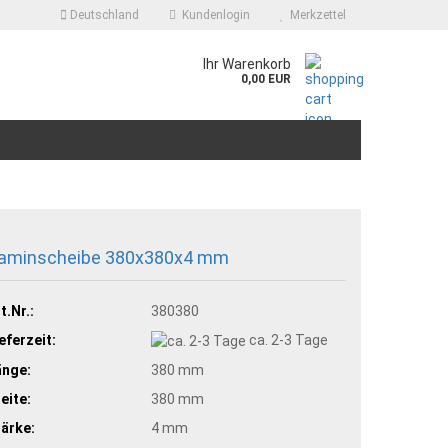
Deutschland
Kundenlogin
Merkzettel
.
Ihr Warenkorb
0,00 EUR
aminscheibe 380x380x4 mm
t.Nr.:
380380
eferzeit:
ca. 2-3 Tage
änge:
380 mm
eite:
380 mm
ärke:
4 mm