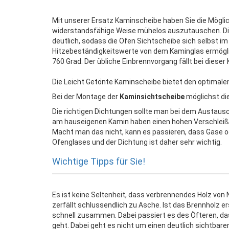
Mit unserer Ersatz Kaminscheibe haben Sie die Möglic
widerstandsfähige Weise mühelos auszutauschen. Di
deutlich, sodass die Ofen Sichtscheibe sich selbst i
Hitzebeständigkeitswerte von dem Kaminglas ermögli
760 Grad. Der übliche Einbrennvorgang fällt bei diese
Die Leicht Getönte Kaminscheibe bietet den optimalen 
Bei der Montage der
Kaminsichtscheibe
möglichst di
Die richtigen Dichtungen sollte man bei dem Austaus
am hauseigenen Kamin haben einen hohen Verschleiß
Macht man das nicht, kann es passieren, dass Gase 
Ofenglases und der Dichtung ist daher sehr wichtig.
Wichtige Tipps für Sie!
Es ist keine Seltenheit, dass verbrennendes Holz vo
zerfällt schlussendlich zu Asche. Ist das Brennholz er
schnell zusammen. Dabei passiert es des Öfteren, das
geht. Dabei geht es nicht um einen deutlich sichtbare