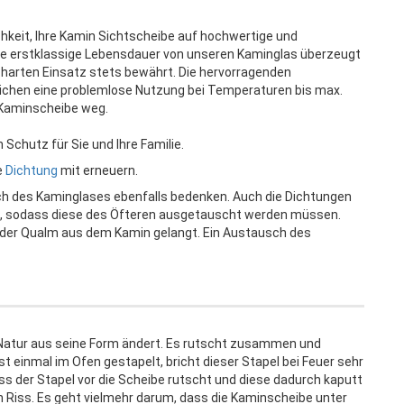
hkeit, Ihre Kamin Sichtscheibe auf hochwertige und
e erstklassige Lebensdauer von unseren Kaminglas überzeugt
m harten Einsatz stets bewährt. Die hervorragenden
chen eine problemlose Nutzung bei Temperaturen bis max.
r Kaminscheibe weg.
Schutz für Sie und Ihre Familie.
e
Dichtung
mit erneuern.
ch des Kaminglases ebenfalls bedenken. Auch die Dichtungen
, sodass diese des Öfteren ausgetauscht werden müssen.
oder Qualm aus dem Kamin gelangt. Ein Austausch des
n Natur aus seine Form ändert. Es rutscht zusammen und
st einmal im Ofen gestapelt, bricht dieser Stapel bei Feuer sehr
s der Stapel vor die Scheibe rutscht und diese dadurch kaputt
n Riss. Es geht vielmehr darum, dass die Kaminscheibe unter