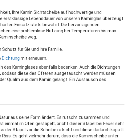
hkeit, Ihre Kamin Sichtscheibe auf hochwertige und
e erstklassige Lebensdauer von unseren Kaminglas überzeugt
m harten Einsatz stets bewährt. Die hervorragenden
chen eine problemlose Nutzung bei Temperaturen bis max.
r Kaminscheibe weg.
Schutz für Sie und Ihre Familie.
e
Dichtung
mit erneuern.
ch des Kaminglases ebenfalls bedenken. Auch die Dichtungen
, sodass diese des Öfteren ausgetauscht werden müssen.
oder Qualm aus dem Kamin gelangt. Ein Austausch des
n Natur aus seine Form ändert. Es rutscht zusammen und
st einmal im Ofen gestapelt, bricht dieser Stapel bei Feuer sehr
s der Stapel vor die Scheibe rutscht und diese dadurch kaputt
n Riss. Es geht vielmehr darum, dass die Kaminscheibe unter