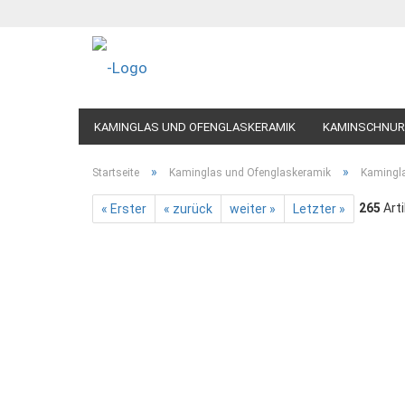
KAMINGLAS UND OFENGLASKERAMIK
KAMINSCHNUR
»
»
Startseite
Kaminglas und Ofenglaskeramik
Kamingl
265
Arti
« Erster
« zurück
weiter »
Letzter »