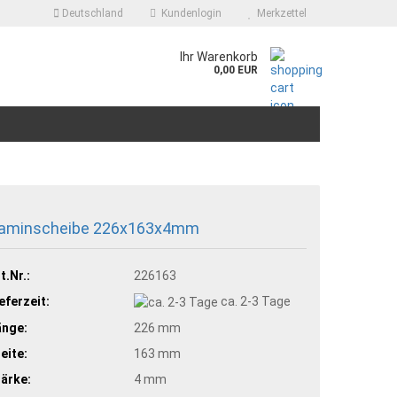
Deutschland
Kundenlogin
Merkzettel
.
Ihr Warenkorb
0,00 EUR
aminscheibe 226x163x4mm
t.Nr.:
226163
eferzeit:
ca. 2-3 Tage
änge:
226 mm
eite:
163 mm
ärke:
4 mm