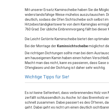
Mit unserer Ersatz Kaminscheibe haben Sie die Möglic
widerstandsfähige Weise mühelos auszutauschen. Di
deutlich, sodass die Ofen Sichtscheibe sich selbst i
Hitzebeständigkeitswerte von dem Kaminglas ermögli
760 Grad. Der übliche Einbrennvorgang fällt bei diese
Die Leicht Getönte Kaminscheibe bietet den optimalen 
Bei der Montage der
Kaminsichtscheibe
möglichst di
Die richtigen Dichtungen sollte man bei dem Austaus
am hauseigenen Kamin haben einen hohen Verschleiß
Macht man das nicht, kann es passieren, dass Gase 
Ofenglases und der Dichtung ist daher sehr wichtig.
Wichtige Tipps für Sie!
Es ist keine Seltenheit, dass verbrennendes Holz vo
zerfällt schlussendlich zu Asche. Ist das Brennholz er
schnell zusammen. Dabei passiert es des Öfteren, das
geht. Dabei geht es nicht um einen deutlich sichtbare