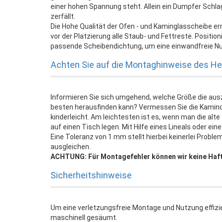
einer hohen Spannung steht. Allein ein Dumpfer Schl
zerfällt.
Die Hohe Qualität der Ofen - und Kaminglasscheibe er
vor der Platzierung alle Staub- und Fettreste. Positi
passende Scheibendichtung, um eine einwandfreie Nu
Achten Sie auf die Montaghinweise des Her
Informieren Sie sich umgehend, welche Größe die au
besten herausfinden kann? Vermessen Sie die Kamin
kinderleicht. Am leichtesten ist es, wenn man die al
auf einen Tisch legen. Mit Hilfe eines Lineals oder e
Eine Toleranz von 1 mm stellt hierbei keinerlei Probl
ausgleichen.
ACHTUNG: Für Montagefehler können wir keine Haf
Sicherheitshinweise
Um eine verletzungsfreie Montage und Nutzung effizi
maschinell gesäumt.