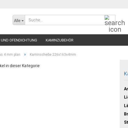
Suche..
Alle
 UND OFENDICHTUNG
KAMINZUBEHÖR
»
as 4 mm plan
Kaminscheibe 226x163x4mm
kel in dieser Kategorie
K
Ar
Li
L
Br
St